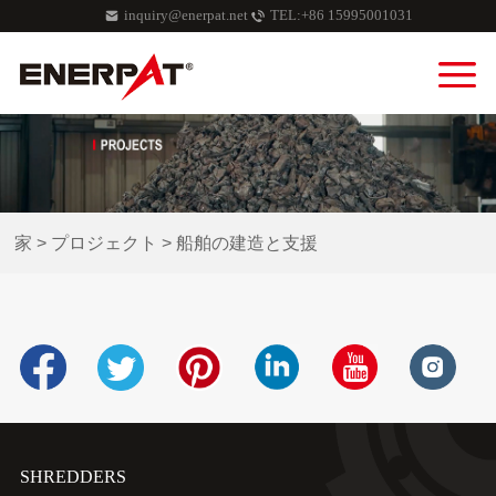
inquiry@enerpat.net
TEL:+86 15995001031
家
>
プロジェクト
>
船舶の建造と支援
SHREDDERS