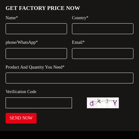
GET FACTORY PRICE NOW
Name*
Country*
phone/WhatsApp*
Email*
Product And Quantity You Need*
Verification Code
SEND NOW