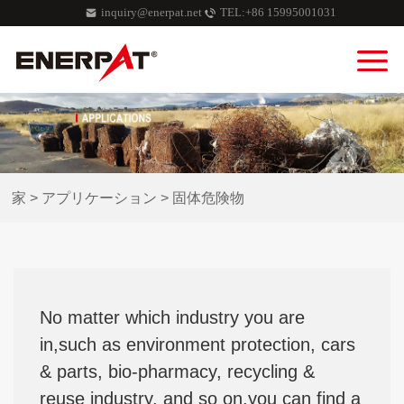
inquiry@enerpat.net
TEL:+86 15995001031
家
>
アプリケーション
>
固体危険物
No matter which industry you are
in,such as environment protection, cars
& parts, bio-pharmacy, recycling &
reuse industry, and so on,you can find a