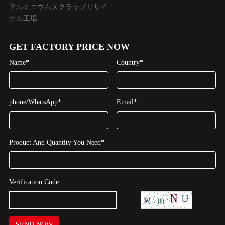
アルミニウムスクラップリサイ
クル工場
GET FACTORY PRICE NOW
Name*
Country*
phone/WhatsApp*
Email*
Product And Quantity You Need*
Verification Code
SEND NOW