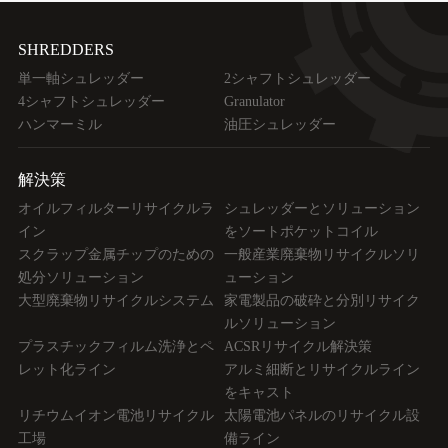
SHREDDERS
単一軸シュレッダー
2シャフトシュレッダー
4シャフトシュレッダー
Granulator
ハンマーミル
油圧シュレッダー
解決策
オイルフィルターリサイクルラ
シュレッダーとソリューション
イン
をソートポケットコイル
スクラップ金属チップのための
一般産業廃棄物リサイクルソリ
処分ソリューション
ューション
大型廃棄物リサイクルシステム
家電製品の破砕と分別リサイク
ルソリューション
プラスチックフィルム洗浄とペ
ACSRリサイクル解決策
レット化ライン
アルミ細断とリサイクルライン
をキャスト
リチウムイオン電池リサイクル
太陽電池パネルのリサイクル設
工場
備ライン