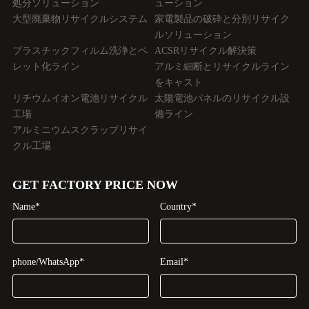
処分ソリューション
ューション
大型廃棄物リサイクルシステム
家電製品の破砕と分別リサイク
ルソリューション
プラスチックフィルム洗浄とペ
ACSRリサイクル解決策
レット化ライン
アルミ細断とリサイクルライン
をキャスト
リチウムイオン電池リサイクル
太陽電池パネルのリサイクル設
工場
備ライン
アルミニウムスクラップリサイ
クル工場
GET FACTORY PRICE NOW
Name*
Country*
phone/WhatsApp*
Email*