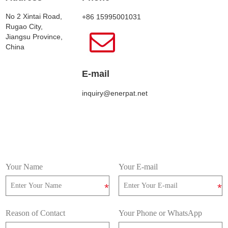
No 2 Xintai Road,
+86 15995001031
Rugao City,
Jiangsu Province,
China
E-mail
inquiry@enerpat.net
Your Name
Your E-mail
Reason of Contact
Your Phone or WhatsApp