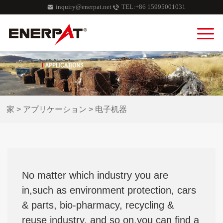
inquiry@enerpat.net
TEL:+86 15995001031
家
>
アプリケーション
>
电子机器
No matter which industry you are
in,such as environment protection, cars
& parts, bio-pharmacy, recycling &
reuse industry, and so on,you can find a