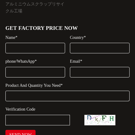
アルミニウムスクラップリサイ
クル工場
GET FACTORY PRICE NOW
Name*
Country*
phone/WhatsApp*
Email*
Product And Quantity You Need*
Verification Code
SEND NOW