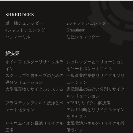
SHREDDERS
単一軸シュレッダー
2シャフトシュレッダー
4シャフトシュレッダー
Granulator
ハンマーミル
油圧シュレッダー
解決策
オイルフィルターリサイクルラ
シュレッダーとソリューション
イン
をソートポケットコイル
スクラップ金属チップのための
一般産業廃棄物リサイクルソリ
処分ソリューション
ューション
大型廃棄物リサイクルシステム
家電製品の破砕と分別リサイク
ルソリューション
プラスチックフィルム洗浄とペ
ACSRリサイクル解決策
レット化ライン
アルミ細断とリサイクルライン
をキャスト
リチウムイオン電池リサイクル
太陽電池パネルのリサイクル設
工場
備ライン