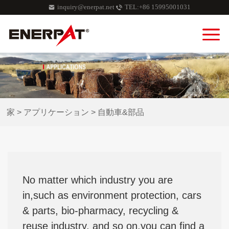
inquiry@enerpat.net
TEL:+86 15995001031
家
>
アプリケーション
>
自動車&部品
No matter which industry you are
in,such as environment protection, cars
& parts, bio-pharmacy, recycling &
reuse industry, and so on,you can find a