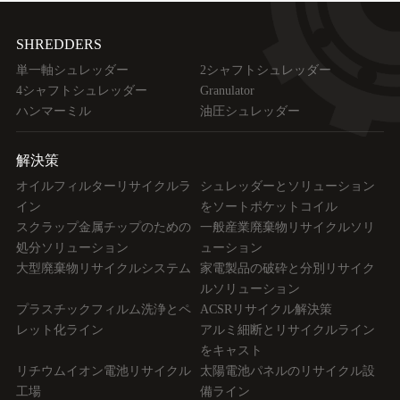
SHREDDERS
単一軸シュレッダー
2シャフトシュレッダー
4シャフトシュレッダー
Granulator
ハンマーミル
油圧シュレッダー
解決策
オイルフィルターリサイクルラ
シュレッダーとソリューション
イン
をソートポケットコイル
スクラップ金属チップのための
一般産業廃棄物リサイクルソリ
処分ソリューション
ューション
大型廃棄物リサイクルシステム
家電製品の破砕と分別リサイク
ルソリューション
プラスチックフィルム洗浄とペ
ACSRリサイクル解決策
レット化ライン
アルミ細断とリサイクルライン
をキャスト
リチウムイオン電池リサイクル
太陽電池パネルのリサイクル設
工場
備ライン