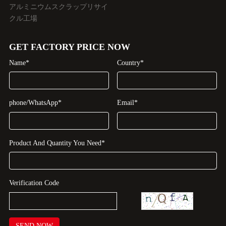
アルミニウムスクラップリサイ
クル工場
GET FACTORY PRICE NOW
Name*
Country*
phone/WhatsApp*
Email*
Product And Quantity You Need*
Verification Code
SEND NOW